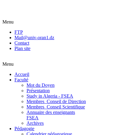
Menu
FTP
Mail@univ-oran1.dz
Contact
Plan site
Menu
Accueil
Faculté
Mot du Doyen
Présentation
Stady in Algeria - FSEA
Membres_Conseil de Direction
Membres_Conseil Scientifique
Annuaire des enseignants
FSEA
Archives
Pédagogie
Calendrier pédagogique