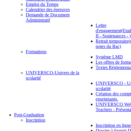
Emploi du Temps
Calendrier des épreuves
Demande de Document
Administratif
Lettre
d'engagement(Etud
II - Soutenances - )
Retrait temporaire(
notes du Bac)
Formations
Système LMD
Les offres de for
Textes Réglementa
UNIVERSCO-Univers de la
scolarité
UNIVERSCO - Uni
scolarité
Création des compt
enseignants.
UNIVERSCO Web 
Teachers - Présenta
Post-Graduation
Inscription
Inscription en ligne
Dossier à fournir D