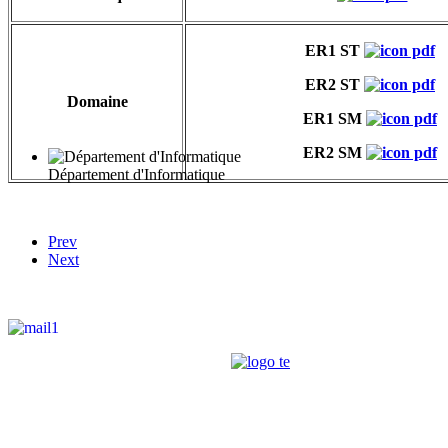
ER1 ST
ER2 ST
Domaine
ER1 SM
ER2 SM
Département d'Informatique
Prev
Next