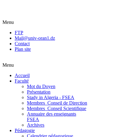
Menu
FTP
Mail@univ-oran1.dz
Contact
Plan site
Menu
Accueil
Faculté
Mot du Doyen
Présentation
Stady in Algeria - FSEA
Membres_Conseil de Direction
Membres_Conseil Scientifique
Annuaire des enseignants
FSEA
Archives
Pédagogie
Calendrier pédagogique