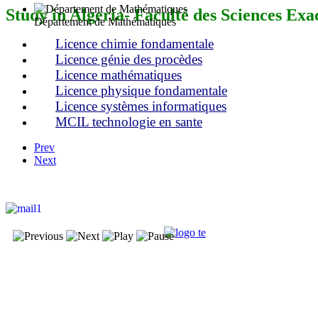
Study in Algeria- Faculté des Sciences Exa
Département de Mathématiques
Licence chimie fondamentale
Licence génie des procèdes
Licence mathématiques
Licence physique fondamentale
Licence systèmes informatiques
MCIL technologie en sante
Prev
Next