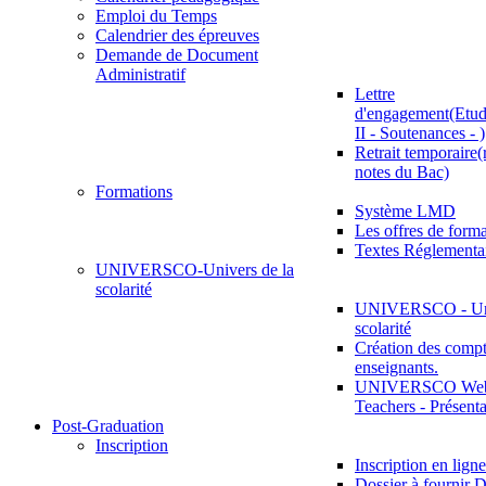
Emploi du Temps
Calendrier des épreuves
Demande de Document
Administratif
Lettre
d'engagement(Etud
II - Soutenances - )
Retrait temporaire(
notes du Bac)
Formations
Système LMD
Les offres de for
Textes Réglementa
UNIVERSCO-Univers de la
scolarité
UNIVERSCO - Uni
scolarité
Création des compt
enseignants.
UNIVERSCO Web 
Teachers - Présenta
Post-Graduation
Inscription
Inscription en ligne
Dossier à fournir D