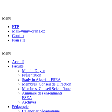
Menu
FTP
Mail@univ-oran1.dz
Contact
Plan site
Menu
Accueil
Faculté
Mot du Doyen
Présentation
Stady in Algeria - FSEA
Membres_Conseil de Direction
Membres_Conseil Scientifique
Annuaire des enseignants
FSEA
Archives
Pédagogie
Calendrier pédagogique