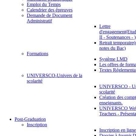
Emploi du Temps
Calendrier des épreuves
Demande de Document
Administratif
Lettre
d'engagement(Etud
II - Soutenances - )
Retrait temporaire(
notes du Bac)
Formations
Système LMD
Les offres de for
Textes Réglementa
UNIVERSCO-Univers de la
scolarité
UNIVERSCO - Uni
scolarité
Création des compt
enseignants.
UNIVERSCO Web 
Teachers - Présenta
Post-Graduation
Inscription
Inscription en ligne
Dossier à fournir D