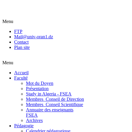
Menu
FTP
Mail@univ-oran1.dz
Contact
Plan site
Menu
Accueil
Faculté
Mot du Doyen
Présentation
Stady in Algeria - FSEA
Membres_Conseil de Direction
Membres_Conseil Scientifique
Annuaire des enseignants
FSEA
Archives
Pédagogie
Calendrier pédagogique