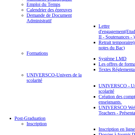
Emploi du Temps
Calendrier des épreuves
Demande de Document
Administratif
Lettre
d'engagement(Etud
II - Soutenances - )
Retrait temporaire(
notes du Bac)
Formations
Système LMD
Les offres de for
Textes Réglementa
UNIVERSCO-Univers de la
scolarité
UNIVERSCO - Uni
scolarité
Création des compt
enseignants.
UNIVERSCO Web 
Teachers - Présenta
Post-Graduation
Inscription
Inscription en ligne
Dossier à fournir D