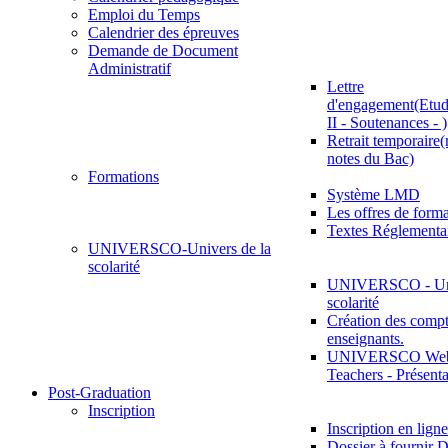
Emploi du Temps
Calendrier des épreuves
Demande de Document
Administratif
Lettre
d'engagement(Etud
II - Soutenances - )
Retrait temporaire(
notes du Bac)
Formations
Système LMD
Les offres de for
Textes Réglementa
UNIVERSCO-Univers de la
scolarité
UNIVERSCO - Uni
scolarité
Création des compt
enseignants.
UNIVERSCO Web 
Teachers - Présenta
Post-Graduation
Inscription
Inscription en ligne
Dossier à fournir D