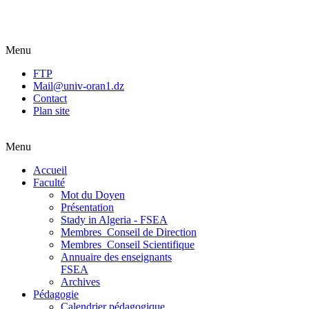
Menu
FTP
Mail@univ-oran1.dz
Contact
Plan site
Menu
Accueil
Faculté
Mot du Doyen
Présentation
Stady in Algeria - FSEA
Membres_Conseil de Direction
Membres_Conseil Scientifique
Annuaire des enseignants
FSEA
Archives
Pédagogie
Calendrier pédagogique