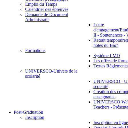
Emploi du Temps
Calendrier des épreuves
Demande de Document
Administratif
Lettre
d'engagement(Etud
II - Soutenances - )
Retrait temporaire(
notes du Bac)
Formations
Système LMD
Les offres de for
Textes Réglementa
UNIVERSCO-Univers de la
scolarité
UNIVERSCO - Uni
scolarité
Création des compt
enseignants.
UNIVERSCO Web 
Teachers - Présenta
Post-Graduation
Inscription
Inscription en ligne
Dossier à fournir D