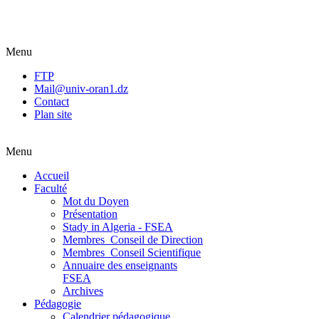
Menu
FTP
Mail@univ-oran1.dz
Contact
Plan site
Menu
Accueil
Faculté
Mot du Doyen
Présentation
Stady in Algeria - FSEA
Membres_Conseil de Direction
Membres_Conseil Scientifique
Annuaire des enseignants
FSEA
Archives
Pédagogie
Calendrier pédagogique