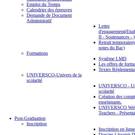
Emploi du Temps
Calendrier des épreuves
Demande de Document
Administratif
Lettre
d'engagement(Etud
II - Soutenances - )
Retrait temporaire(
notes du Bac)
Formations
Système LMD
Les offres de for
Textes Réglementa
UNIVERSCO-Univers de la
scolarité
UNIVERSCO - Uni
scolarité
Création des compt
enseignants.
UNIVERSCO Web 
Teachers - Présenta
Post-Graduation
Inscription
Inscription en ligne
Dossier à fournir D