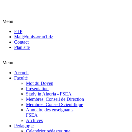
Menu
FTP
Mail@univ-oran1.dz
Contact
Plan site
Menu
Accueil
Faculté
Mot du Doyen
Présentation
Stady in Algeria - FSEA
Membres_Conseil de Direction
Membres_Conseil Scientifique
Annuaire des enseignants
FSEA
Archives
Pédagogie
Calendrier pédagogique