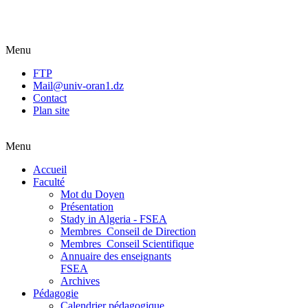
Menu
FTP
Mail@univ-oran1.dz
Contact
Plan site
Menu
Accueil
Faculté
Mot du Doyen
Présentation
Stady in Algeria - FSEA
Membres_Conseil de Direction
Membres_Conseil Scientifique
Annuaire des enseignants
FSEA
Archives
Pédagogie
Calendrier pédagogique