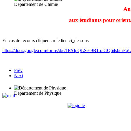
Département de Chimie
An
aux étudiants pour orien
En cas de recours cliquer sur le lien ci_dessous
https://docs.google.com/forms/d/e/1FAIpQLSea9B1-olGQ64sbdr
Prev
Next
Département de Physique