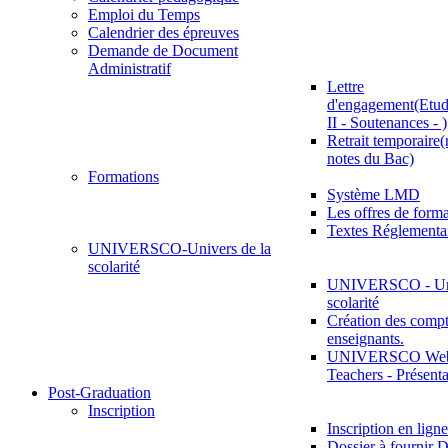
Emploi du Temps
Calendrier des épreuves
Demande de Document
Administratif
Lettre
d'engagement(Etud
II - Soutenances - )
Retrait temporaire(
notes du Bac)
Formations
Système LMD
Les offres de for
Textes Réglementa
UNIVERSCO-Univers de la
scolarité
UNIVERSCO - Uni
scolarité
Création des compt
enseignants.
UNIVERSCO Web 
Teachers - Présenta
Post-Graduation
Inscription
Inscription en ligne
Dossier à fournir D