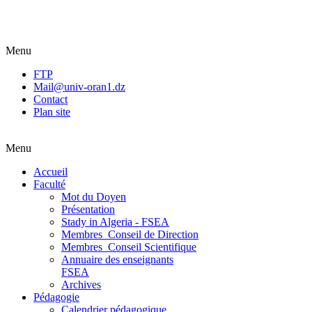
Menu
FTP
Mail@univ-oran1.dz
Contact
Plan site
Menu
Accueil
Faculté
Mot du Doyen
Présentation
Stady in Algeria - FSEA
Membres_Conseil de Direction
Membres_Conseil Scientifique
Annuaire des enseignants
FSEA
Archives
Pédagogie
Calendrier pédagogique