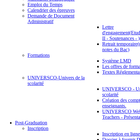
Emploi du Temps
Calendrier des épreuves
Demande de Document
Administratif
Lettre
d'engagement(Etud
II - Soutenances - )
Retrait temporaire(
notes du Bac)
Formations
Système LMD
Les offres de for
Textes Réglementa
UNIVERSCO-Univers de la
scolarité
UNIVERSCO - Uni
scolarité
Création des compt
enseignants.
UNIVERSCO Web 
Teachers - Présenta
Post-Graduation
Inscription
Inscription en ligne
Dossier à fournir D