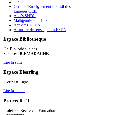
CRUO
Centre d'Enseignement Intensif des
Langues CEIL
Accés SNDL
Mail@univ-oran1.dz
Activités_FSEA
Annuaire des enseignants FSEA
Espace Bibliothéque
La Bibliothèque des
Sciences
R.HMADACHE
Lire la suite...
Espace Elearling
Cour En Ligne
Lire la suite...
Projets R.F.U.
Projets de Recherche Formation-