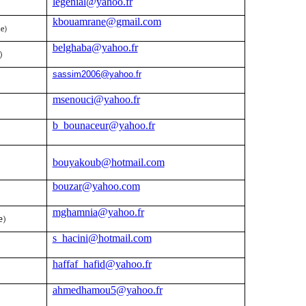
legenial@yahoo.fr
kbouamrane@gmail.com
e)
belghaba@yahoo.fr
)
sassim2006@yahoo.fr
msenouci@yahoo.fr
b_bounaceur@yahoo.fr
bouyakoub@hotmail.com
bouzar@yahoo.com
mghamnia@yahoo.fr
e)
s_hacini@hotmail.com
haffaf_hafid@yahoo.fr
ahmedhamou5@yahoo.fr