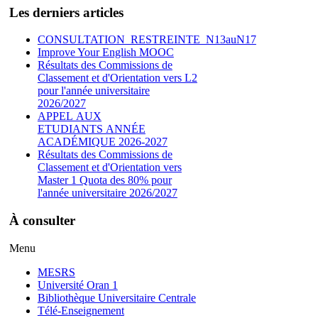
Les derniers articles
CONSULTATION_RESTREINTE_N13auN17
Improve Your English MOOC
Résultats des Commissions de
Classement et d'Orientation vers L2
pour l'année universitaire
2026/2027
APPEL AUX
ETUDIANTS ANNÉE
ACADÉMIQUE 2026-2027
Résultats des Commissions de
Classement et d'Orientation vers
Master 1 Quota des 80% pour
l'année universitaire 2026/2027
À consulter
Menu
MESRS
Université Oran 1
Bibliothèque Universitaire Centrale
Télé-Enseignement