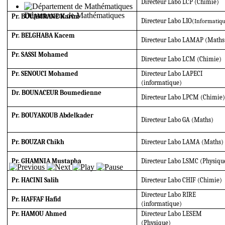
Directeur Labo LCP (Chimie)
Département de Mathématiques
Pr. BOUAMRANE Karim
Directeur Labo LIO
(Informatiqu
Pr. BELGHABA Kacem
Directeur Labo LAMAP (Maths
Pr. SASSI Mohamed
Directeur Labo LCM (Chimie)
Pr. SENOUCI Mohamed
Directeur Labo LAPECI
(informatique)
Dr. BOUNACEUR Boumedienne
Directeur Labo LPCM (Chimie)
Pr. BOUYAKOUB Abdelkader
Directeur Labo GA (Maths)
Pr. BOUZAR Chikh
Directeur Labo LAMA (Maths)
Pr. GHAMNIA Mustapha
Directeur Labo LSMC (Physiqu
Pr. HACINI Salih
Directeur Labo CHIF (Chimie)
Directeur Labo RIRE
Pr. HAFFAF Hafid
(informatique)
Pr. HAMOU Ahmed
Directeur Labo LESEM
(Physique)