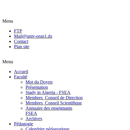
Menu
FTP
Mail@univ-oran1.dz
Contact
Plan site
Menu
Accueil
Faculté
Mot du Doyen
Présentation
Stady in Algeria - FSEA
Membres_Conseil de Direction
Membres_Conseil Scientifique
Annuaire des enseignants
FSEA
Archives
Pédagogie
Calendrier pédagogique