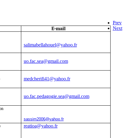
Prev
Next
E-mail
salimabellahouel@yahoo.fr
uo.fac.sea@gmail.com
medcherifi41@yahoo.fr
é
uo.fac.pedagogie.sea@gmail.com
on
sassim2006@yahoo.fr
reatioa@yahoo.fr
e