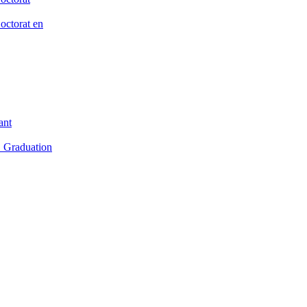
octorat en
ant
t_Graduation