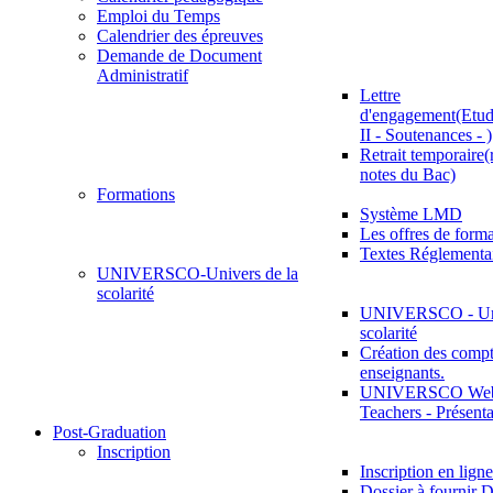
Emploi du Temps
Calendrier des épreuves
Demande de Document
Administratif
Lettre
d'engagement(Etud
II - Soutenances - )
Retrait temporaire(
notes du Bac)
Formations
Système LMD
Les offres de for
Textes Réglementa
UNIVERSCO-Univers de la
scolarité
UNIVERSCO - Uni
scolarité
Création des compt
enseignants.
UNIVERSCO Web 
Teachers - Présenta
Post-Graduation
Inscription
Inscription en ligne
Dossier à fournir D