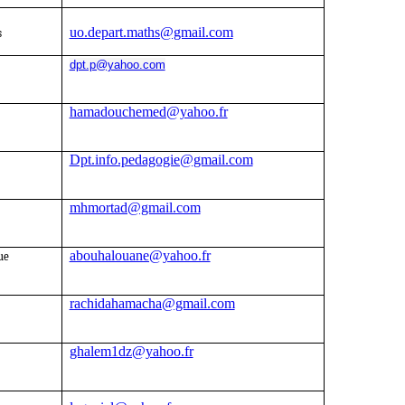
uo.depart.maths@gmail.com
s
dpt.p@yahoo.com
hamadouchemed@yahoo.fr
Dpt.info.pedagogie@gmail.com
mhmortad@gmail.com
abouhalouane@yahoo.fr
ue
rachidahamacha@gmail.com
ghalem1dz@yahoo.fr