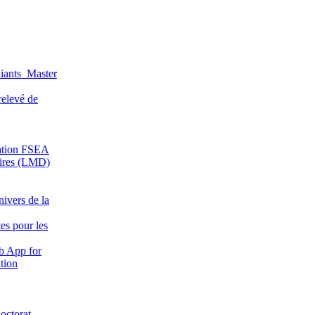
iants_Master
relevé de
mation FSEA
ires (LMD)
vers de la
es pour les
App for
tion
octorat