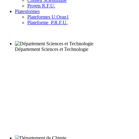
Conseil Scientifique
Projets R.F.U.
Platesformes
Plateformes U.Oran1
Plateforme_P.R.F.U.
Département Sciences et Technologie