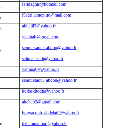
faridaghis@hotmail.com
)
Kadri.lemop.uo@mail.com
)
akhelil3@yahoo.fr
e)
ylebbah@gmail.com
senoussaoui_abdou@yahoo.fr
)
salima_saidi@yahoo.fr
yamina69@yahoo.fr
senoussaoui_abdou@yahoo.fr
kdrisskhodja@yahoo.fr
akebab2@gmail.com
bouyacoub_abdelatif@yahoo.fr
dzhamdadoud@yahoo.fr
ue