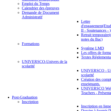
Emploi du Temps
Calendrier des épreuves
Demande de Document
Administratif
Lettre
d'engagement(Etud
II - Soutenances - )
Retrait temporaire(
notes du Bac)
Formations
Système LMD
Les offres de for
Textes Réglementa
UNIVERSCO-Univers de la
scolarité
UNIVERSCO - Uni
scolarité
Création des compt
enseignants.
UNIVERSCO Web 
Teachers - Présenta
Post-Graduation
Inscription
Inscription en ligne
Dossier à fournir D