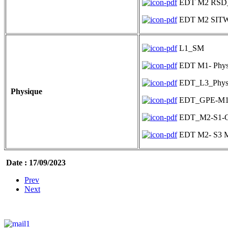
EDT M2 RSD
EDT M2 SIT
L1_SM
EDT M1- Physi
EDT_L3_Physi
Physique
EDT_GPE-M
EDT_M2-S1-
EDT M2- S3 Ma
Date : 17/09/2023
Prev
Next