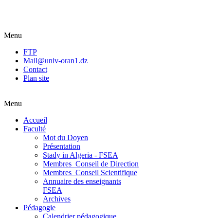
Menu
FTP
Mail@univ-oran1.dz
Contact
Plan site
Menu
Accueil
Faculté
Mot du Doyen
Présentation
Stady in Algeria - FSEA
Membres_Conseil de Direction
Membres_Conseil Scientifique
Annuaire des enseignants
FSEA
Archives
Pédagogie
Calendrier pédagogique