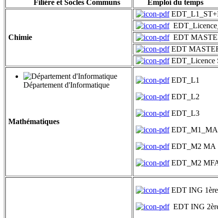
Filiére et Socles Communs
Emploi du temps
EDT_L1_ST+L
EDT_Licenc
Chimie
EDT MASTE
EDT MASTE
EDT_Licence 
EDT_L1
Département d'Informatique
EDT_L2
EDT_L3
Mathématiques
EDT_M1_M
EDT_M2 MA
EDT_M2 MF
EDT ING 1ère
EDT ING 2ère